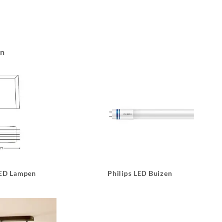
an
LED Lampen
Philips LED Buizen