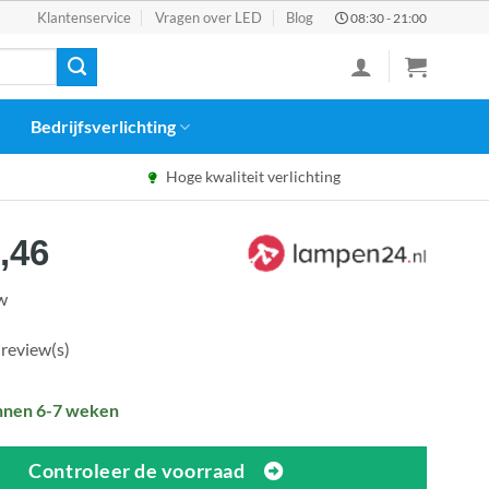
Klantenservice
Vragen over LED
Blog
08:30 - 21:00
Bedrijfsverlichting
Hoge kwaliteit verlichting
spronkelijke
Huidige
,46
s
prijs
tw
:
is:
5,90.
€338,46.
 review(s)
nnen 6-7 weken
Controleer de voorraad