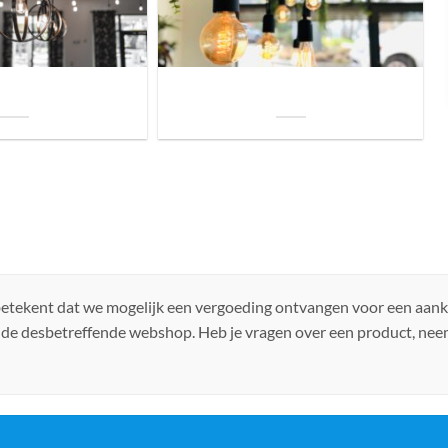
uis? Zo kies je daarvoor
Welke soorten verlichting zijn er voor je
iste lamp!
woning?
 betekent dat we mogelijk een vergoeding ontvangen voor een aan
 de desbetreffende webshop. Heb je vragen over een product, ne