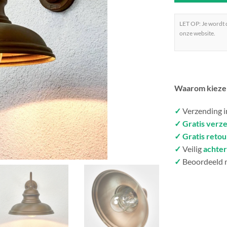
LET OP: Je wordt
onze website.
Waarom kieze
✓
Verzending 
✓ Gratis verz
✓ Gratis reto
✓
Veilig
achter
✓
Beoordeeld 