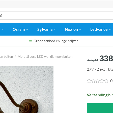
s
Osram
Sylvania
Noxion
Ledvance
Groot aanbod en lage prijzen
Oor
338
n buiten
/
Moretti Luce LED wandlampen buiten
375,90
prij
279.72 excl. b
was
€37
0
Verzending bi