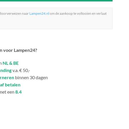
 doorverwezen naar
Lampen24.nl
om de aankoop te voltooien en verlaat
n voor Lampen24?
in
NL & BE
ending
v.a. € 50,-
urneren
binnen 30 dagen
af betalen
met een
8.4