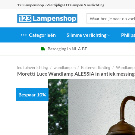
Ga
123Lampenshop - Veelzijdige LED lampen & verlichting
naar
Zoeken
inhoud
naar:
Categorieën
Slimme verlichting
Philip
Bezorging in NL & BE
led tuinverlichting
/
wandlampen
/
Buitenverlichting
/
Wandlampe
Moretti Luce Wandlamp ALESSIA in antiek messing
Bespaar 10%