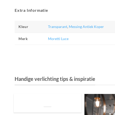
Extra Informatie
Kleur
Transparant
,
Messing Antiek Koper
Merk
Moretti Luce
Handige verlichting tips & inspiratie
De Invloed van Daglicht op de Positie van
je Bed: Tips voor een Betere Nachtrust