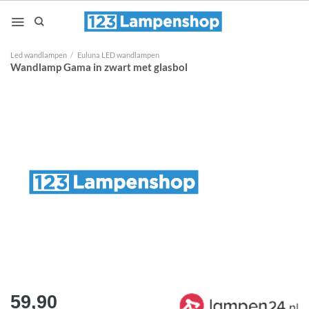
Ga
naar
inhoud
Led wandlampen
/
Euluna LED wandlampen
Wandlamp Gama in zwart met glasbol
59,90