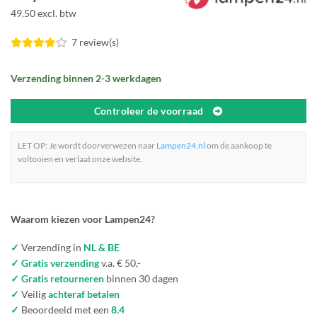
49.50 excl. btw
7 review(s)
Verzending binnen 2-3 werkdagen
Controleer de voorraad
LET OP: Je wordt doorverwezen naar
Lampen24.nl
om de aankoop te
voltooien en verlaat onze website.
Waarom kiezen voor Lampen24?
✓
Verzending in
NL & BE
✓ Gratis verzending
v.a. € 50,-
✓ Gratis retourneren
binnen 30 dagen
✓
Veilig
achteraf betalen
✓
Beoordeeld met een
8.4