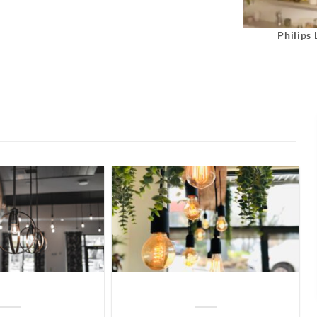
Philips
uis? Zo kies je daarvoor
Welke soorten verlichting zijn er voor je
iste lamp!
woning?