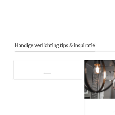
Handige verlichting tips & inspiratie
De Invloed van Daglicht op de Positie van
je Bed: Tips voor een Betere Nachtrust
Sfeer brengen in h
de ju