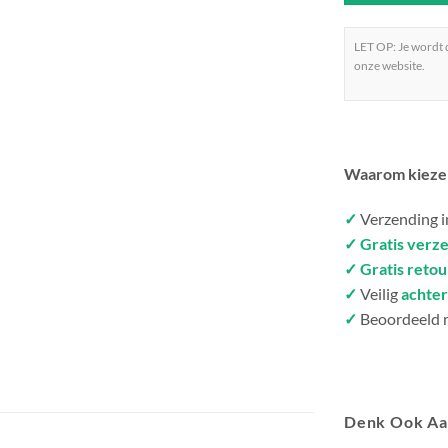
LET OP: Je wordt
onze website.
Waarom kieze
✓
Verzending 
✓ Gratis verz
✓ Gratis reto
✓
Veilig
achter
✓
Beoordeeld 
Denk Ook A