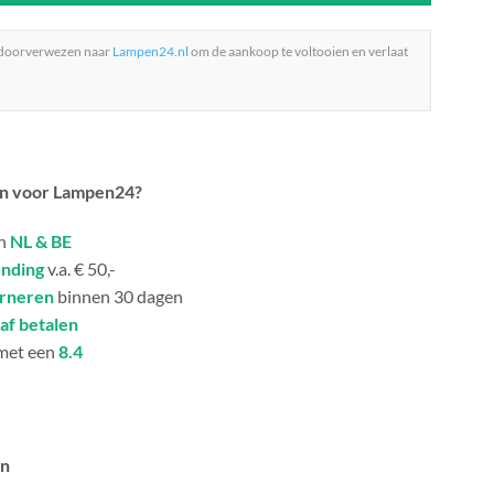
 doorverwezen naar
Lampen24.nl
om de aankoop te voltooien en verlaat
n voor Lampen24?
in
NL & BE
ending
v.a. € 50,-
urneren
binnen 30 dagen
af betalen
met een
8.4
an