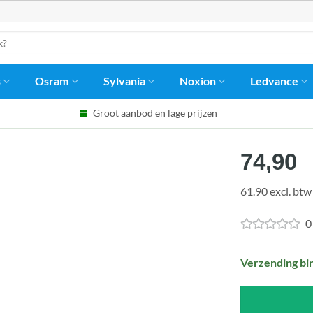
s
Osram
Sylvania
Noxion
Ledvance
Groot aanbod en lage prijzen
74,90
61.90 excl. btw
0
Verzending bi