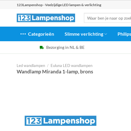
Ga
123Lampenshop - Veelzijdige LED lampen & verlichting
naar
Zoeken
inhoud
naar:
Categorieën
Slimme verlichting
Philip
Bezorging in NL & BE
Led wandlampen
/
Euluna LED wandlampen
Wandlamp Miranda 1-lamp, brons