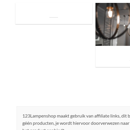
De Invloed van Daglicht op de Positie van
je Bed: Tips voor een Betere Nachtrust
Sfeer brengen in h
de ju
123Lampenshop maakt gebruik van affiliate links, dit
géén producten, je wordt hiervoor doorverwezen naar