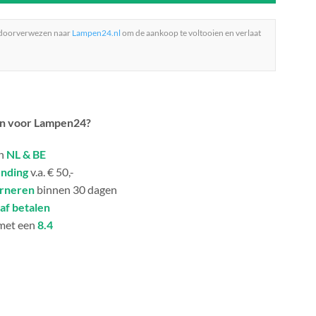
 doorverwezen naar
Lampen24.nl
om de aankoop te voltooien en verlaat
n voor Lampen24?
in
NL & BE
ending
v.a. € 50,-
urneren
binnen 30 dagen
af betalen
met een
8.4