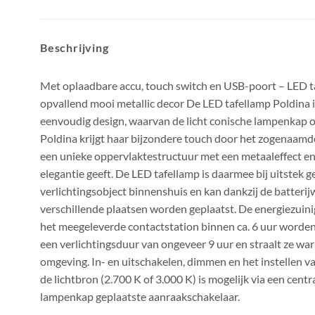
Beschrijving
Met oplaadbare accu, touch switch en USB-poort – LED t
opvallend mooi metallic decor De LED tafellamp Poldina 
eenvoudig design, waarvan de licht conische lampenkap o
Poldina krijgt haar bijzondere touch door het zogenaamde
een unieke oppervlaktestructuur met een metaaleffect e
elegantie geeft. De LED tafellamp is daarmee bij uitstek ge
verlichtingsobject binnenshuis en kan dankzij de batterij
verschillende plaatsen worden geplaatst. De energiezuin
het meegeleverde contactstation binnen ca. 6 uur worden
een verlichtingsduur van ongeveer 9 uur en straalt ze warm
omgeving. In- en uitschakelen, dimmen en het instellen 
de lichtbron (2.700 K of 3.000 K) is mogelijk via een cent
lampenkap geplaatste aanraakschakelaar.