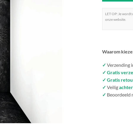
LET OP: Je wordt
onze website.
Waarom kieze
✓
Verzending 
✓ Gratis verz
✓ Gratis reto
✓
Veilig
achter
✓
Beoordeeld 