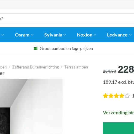
s
Osram
Sylvania
Noxion
Ledvance
Groot aanbod en lage prijzen
Oor
228
mpen
/
Zafferano Buitenverlichting
/
Terraslampen
254,90
er
prij
189.17 excl. b
was
€25
1
Verzending bi