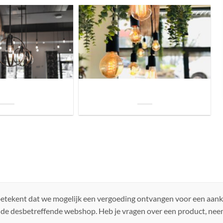
uis? Zo kies je daarvoor
Welke soorten verlichting zijn er voor je
iste lamp!
woning?
 betekent dat we mogelijk een vergoeding ontvangen voor een aan
 de desbetreffende webshop. Heb je vragen over een product, ne