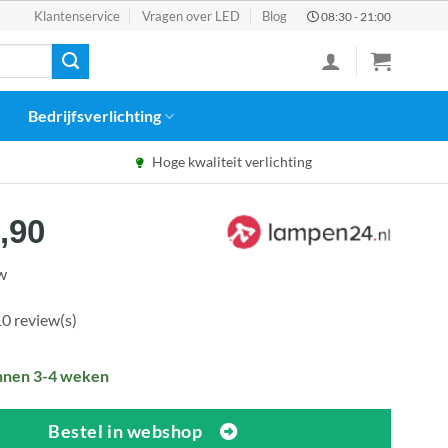
Klantenservice
Vragen over LED
Blog
08:30 - 21:00
Bedrijfsverlichting
Hoge kwaliteit verlichting
spronkelijke
Huidige
,90
s
prijs
tw
:
is:
4,90.
€228,90.
0 review(s)
nnen 3-4 weken
Bestel in webshop