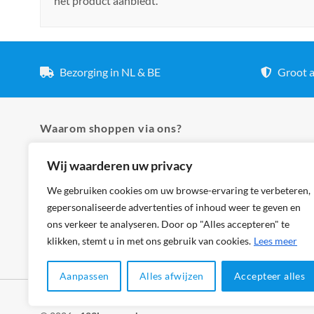
het product aanbiedt.
Bezorging in NL & BE
Groot a
Waarom shoppen via ons?
Wij waarderen uw privacy
✓ Hoogste kwaliteit lampen
✓ Meer dan 5.000 producten
We gebruiken cookies om uw browse-ervaring te verbeteren,
gepersonaliseerde advertenties of inhoud weer te geven en
✓ Groot aanbod en lage prijzen
ons verkeer te analyseren. Door op "Alles accepteren" te
✓ Bezorging in NL & BE
klikken, stemt u in met ons gebruik van cookies.
Lees meer
Aanpassen
Alles afwijzen
Accepteer alles
Klantenservice
Cookies
Privacybeleid
Disclaimer