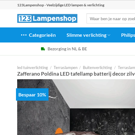
Ga
123Lampenshop - Veelzijdige LED lampen & verlichting
naar
Zoeken
inhoud
naar:
Categorieën
Slimme verlichting
Philip
Bezorging in NL & BE
led tuinverlichting
/
Terraslampen
/
Buitenverlichting
/
Terrasla
Zafferano Poldina LED tafellamp batterij decor zilv
Bespaar 10%