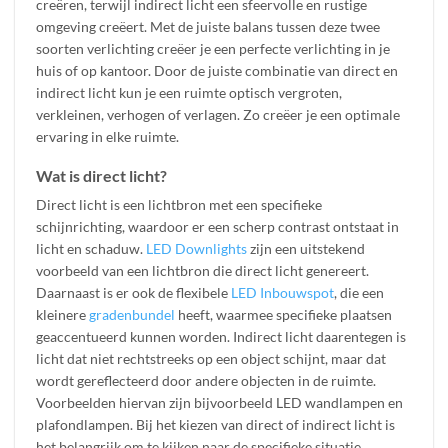
creëren, terwijl indirect licht een sfeervolle en rustige
omgeving creëert. Met de juiste balans tussen deze twee
soorten verlichting creëer je een perfecte verlichting in je
huis of op kantoor. Door de juiste combinatie van direct en
indirect licht kun je een ruimte optisch vergroten,
verkleinen, verhogen of verlagen. Zo creëer je een optimale
ervaring in elke ruimte.
Wat is direct licht?
Direct licht is een lichtbron met een specifieke
schijnrichting, waardoor er een scherp contrast ontstaat in
licht en schaduw.
LED Downlights
zijn een uitstekend
voorbeeld van een lichtbron die direct licht genereert.
Daarnaast is er ook de flexibele
LED Inbouwspot
, die een
kleinere
gradenbundel
heeft, waarmee specifieke plaatsen
geaccentueerd kunnen worden. Indirect licht daarentegen is
licht dat niet rechtstreeks op een object schijnt, maar dat
wordt gereflecteerd door andere objecten in de ruimte.
Voorbeelden hiervan zijn bijvoorbeeld LED wandlampen en
plafondlampen. Bij het kiezen van direct of indirect licht is
het belangrijk om te kijken naar de specifieke situatie,