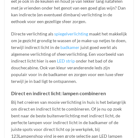
eet je ook in de keuken en houd je van lekker lang natafelen
met je vrienden onder het genot van een goed glas wijn? Dan
kan indirecte (en eventueel dimbare) verlichting in de
eethoek voor een gezellige sfeer zorgen.
Directe verlichting als
spiegelverlichting
maakt het makkelijk
om je gezicht grondig te wassen of je make-up netjes te doen,
terwijl indirect licht in de
badkamer
juist goed werkt als
algemene verlichting of sfeerverlichting. Een voorbeeld van
indirect licht hier is een
LED strip
onder het bad of de
douchecabine. Ook van kleur veranderende leds zijn
populair voor in de badkamer en zorgen voor een luxe sfeer
terwijl je in bad ligt te ontspannen.
Direct en indirect licht: lampen combineren
Bij het creëren van mooie verlichting in huis is het belangrijk
om direct en indirect licht te combineren. Of je nu op zoek
bent naar de beste buitenverlichting met indirect licht, de
perfecte lampen voor indirect licht in de badkamer of de
juiste spots voor direct licht op je werkplek, bij
123Lampenshop vind je een grote selectie aan LED lampen