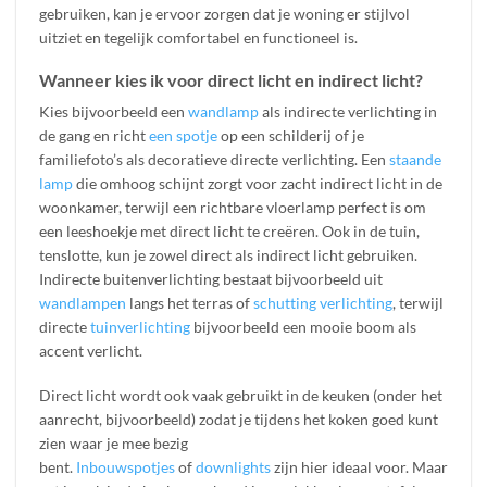
gebruiken, kan je ervoor zorgen dat je woning er stijlvol
uitziet en tegelijk comfortabel en functioneel is.
Wanneer kies ik voor direct licht en indirect licht?
Kies bijvoorbeeld een
wandlamp
als indirecte verlichting in
de gang en richt
een spotje
op een schilderij of je
familiefoto’s als decoratieve directe verlichting. Een
staande
lamp
die omhoog schijnt zorgt voor zacht indirect licht in de
woonkamer, terwijl een richtbare vloerlamp perfect is om
een leeshoekje met direct licht te creëren. Ook in de tuin,
tenslotte, kun je zowel direct als indirect licht gebruiken.
Indirecte buitenverlichting bestaat bijvoorbeeld uit
wandlampen
langs het terras of
schutting verlichting
, terwijl
directe
tuinverlichting
bijvoorbeeld een mooie boom als
accent verlicht.
Direct licht wordt ook vaak gebruikt in de keuken (onder het
aanrecht, bijvoorbeeld) zodat je tijdens het koken goed kunt
zien waar je mee bezig
bent.
Inbouwspotjes
of
downlights
zijn hier ideaal voor. Maar