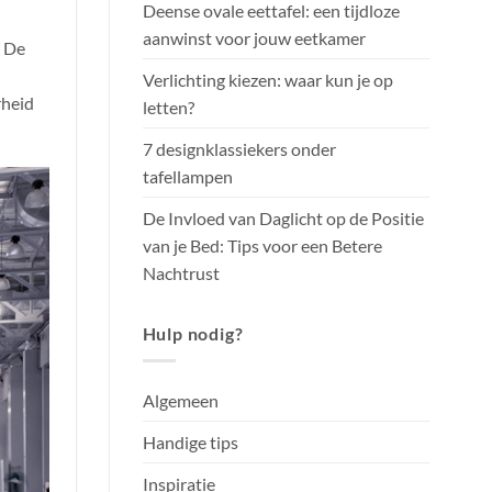
Deense ovale eettafel: een tijdloze
aanwinst voor jouw eetkamer
. De
Verlichting kiezen: waar kun je op
rheid
letten?
7 designklassiekers onder
tafellampen
De Invloed van Daglicht op de Positie
van je Bed: Tips voor een Betere
Nachtrust
Hulp nodig?
Algemeen
Handige tips
Inspiratie