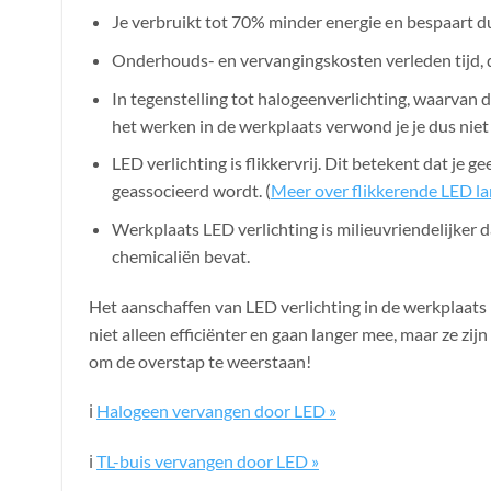
Je verbruikt tot 70% minder energie en bespaart dus
Onderhouds- en vervangingskosten verleden tijd, 
In tegenstelling tot halogeenverlichting, waarvan de
het werken in de werkplaats verwond je je dus niet 
LED verlichting is flikkervrij. Dit betekent dat je 
geassocieerd wordt. (
Meer over flikkerende LED l
Werkplaats LED verlichting is milieuvriendelijker 
chemicaliën bevat.
Het aanschaffen van LED verlichting in de werkplaats i
niet alleen efficiënter en gaan langer mee, maar ze zijn
om de overstap te weerstaan!
ℹ️
Halogeen vervangen door LED »
ℹ️
TL-buis vervangen door LED »