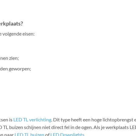
erkplaats?
e volgende eisen:
nnen zien;
rden geworpen;
tsen is
LED TL verlichting
. Dit type heeft een hoge lichtopbrengst 
 TL buizen schijnen niet direct fel in de ogen. Als je werkplaats L
dan naar
LED TL buizen
of
LED Downlights
.