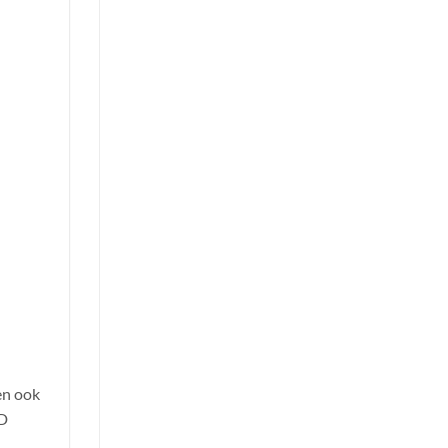
en ook
ED