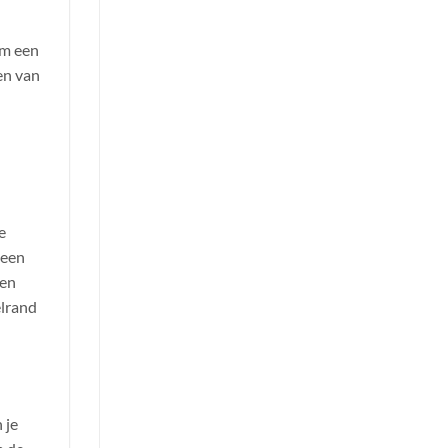
om een
en van
e
geen
een
elrand
 je