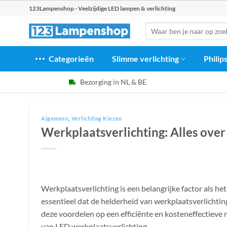
Ga
123Lampenshop - Veelzijdige LED lampen & verlichting
naar
Zoeken
inhoud
naar:
Categorieën
Slimme verlichting
Philip
Bezorging in NL & BE
Algemeen
,
Verlichting Kiezen
Werkplaatsverlichting: Alles over
Werkplaatsverlichting is een belangrijke factor als he
essentieel dat de helderheid van werkplaatsverlichtin
deze voordelen op een efficiënte en kosteneffectieve 
van LED werkplaatsverlichting.