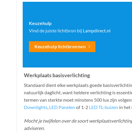
Keuzehulp
Vind de juiste lichtbron bij
Lampdirect.nl
Keuzehulp lichtbronnen
Werkplaats basisverlichting
Standaard dient elke werkplaats goede basisverlichtin
natuurlijk daglicht, want heldere verlichting is essent
termen van sterkte moet minstens 500 lux zijn volge
Downlights
,
LED Panelen
of 1-2
LED TL-buizen
in het
Mocht je twijfelen over de soort werkplaatsverlichting
adviseren.