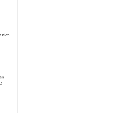
n niet-
pen
ED