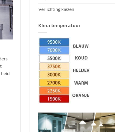
Verlichting kiezen
Kleurtemperatuur
ders
t
rheid
e