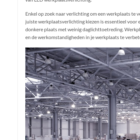
Enkel op zoek naar verlichting om een werkplaats te 
juiste werkplaatsverlichting kiezen is essentieel voo
donkere plaats met weinig daglichttoetreding. Werkpl
en de werkomstandigheden in je werkplaats te verbet