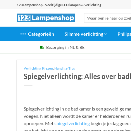
Ga
123Lampenshop - Veelzijdige LED lampen & verlichting
naar
Zoeken
inhoud
naar:
Categorieën
Slimme verlichting
Philip
Bezorging in NL & BE
Verlichting Kiezen
,
Handige Tips
Spiegelverlichting: Alles over ba
Spiegelverlichting in de badkamer is een geweldige ma
voegen. Niet alleen wordt de kamer er helderder en r
oproepen. Met
spiegelverlichting
begin je je dag goed
van het licht en de plaats van de armatuur op de spiege