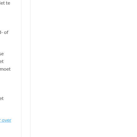
et te
d- of
se
et
n moet
et
 over