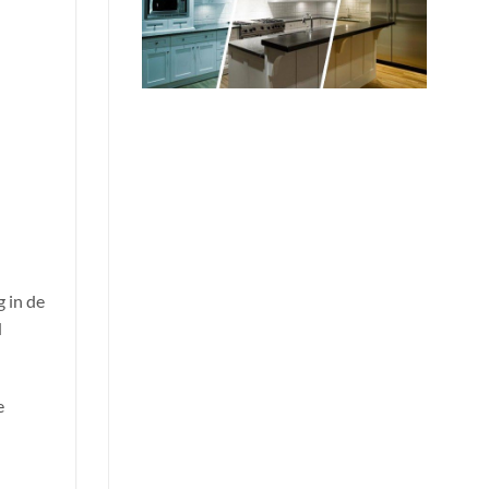
 in de
d
e