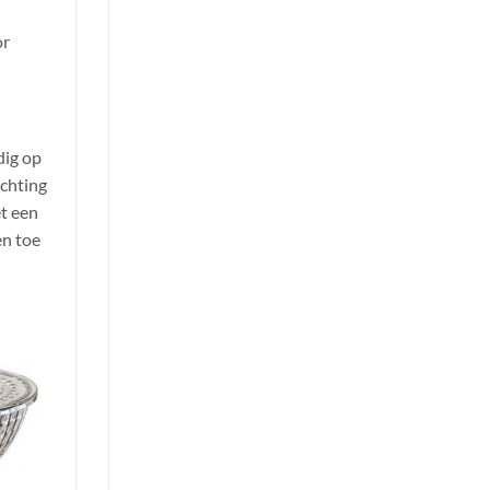
or
dig op
ichting
t een
en toe