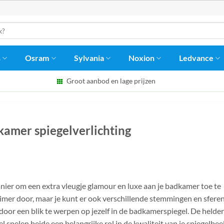
s
Osram
Sylvania
Noxion
Ledvance
Groot aanbod en lage prijzen
dkamer spiegelverlichting
nier om een extra vleugje glamour en luxe aan je badkamer toe te
uimer door, maar je kunt er ook verschillende stemmingen en sfere
 door een blik te werpen op jezelf in de badkamerspiegel. De helde
l spelen beide een belangrijke rol in de kwaliteit van je spiegelbee