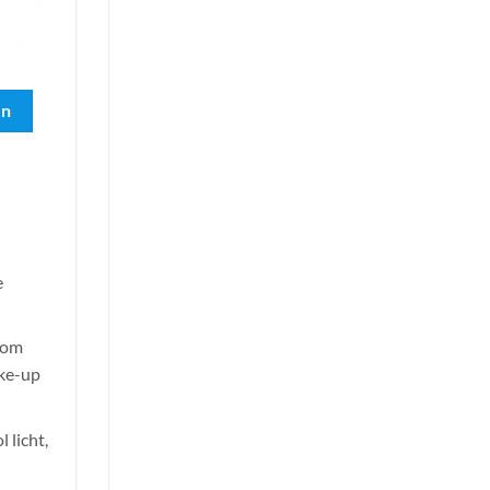
en
e
n om
ake-up
 licht,